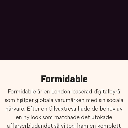
Formidable
Formidable är en London-baserad digitalbyrå
som hjälper globala varumärken med sin sociala
närvaro. Efter en tillväxtresa hade de behov av
en ny look som matchade det utökade
affärserbjudandet så vi tog fram en komplett