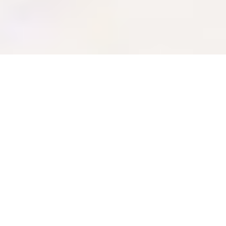
Kund
Galären
Uppdrag
Att uppmärksamma Luleåborna och göra dem stolta över att
de är med och bidrar till ett levande Luleå.
Fakta
Galären brukar säga att de ska arbeta för en vackrare, roligare
och bättre stad att leva i. Det gör de inte utan Luleåborna i
den. Tack vare Luleåbor i allmänhet och hyresgäster i